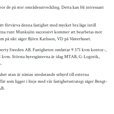
ror de på stor områdesutveckling. Detta kan bli intressant
ått förvärva denna fastighet med mycket bra läge intill
dena runt Munksjön successivt kommer att bearbetas mot
um på sikt säger Björn Karlsson, VD på Västerhuset.
perty Sweden AB. Fastigheten omfattar 9 571 kvm kontor-,
82 kvm. Största hyresgästerna är idag MTAB, G-Logistik,
.
het utan är nästan uteslutande uthyrd till externa
är som ligger i linje med vår fastighetsstrategi säger Bengt-
AB.