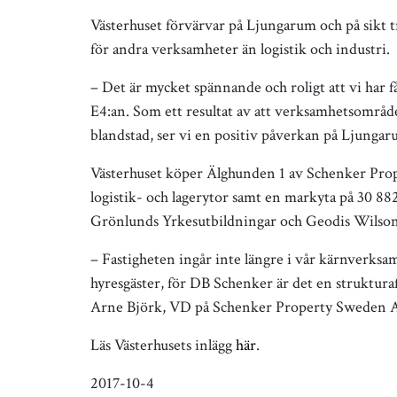
Västerhuset förvärvar på Ljungarum och på sikt t
för andra verksamheter än logistik och industri.
– Det är mycket spännande och roligt att vi har f
E4:an. Som ett resultat av att verksamhetsområ
blandstad, ser vi en positiv påverkan på Ljungar
Västerhuset köper Älghunden 1 av Schenker Pro
logistik- och lagerytor samt en markyta på 30 8
Grönlunds Yrkesutbildningar och Geodis Wilson
– Fastigheten ingår inte längre i vår kärnverksam
hyresgäster, för DB Schenker är det en strukturaff
Arne Björk, VD på Schenker Property Sweden 
Läs Västerhusets inlägg
här
.
2017-10-4