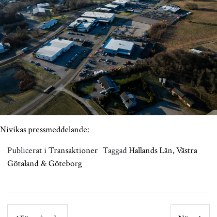
Nivikas pressmeddelande:
Publicerat i
Transaktioner
Taggad
Hallands Län
,
Västra
Götaland & Göteborg
POST NAVIGATION