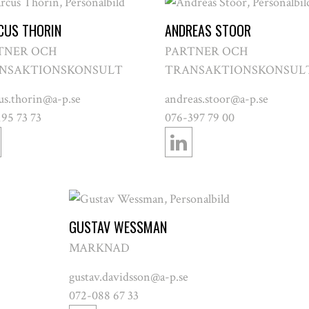
CUS THORIN
ANDREAS STOOR
TNER OCH
PARTNER OCH
NSAKTIONSKONSULT
TRANSAKTIONSKONSUL
us.thorin@a-p.se
andreas.stoor@a-p.se
95 73 73
076-397 79 00
GUSTAV WESSMAN
MARKNAD
gustav.davidsson@a-p.se
072-088 67 33