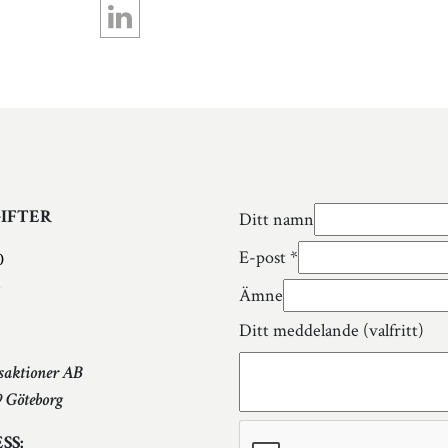
IFTER
Ditt namn
E-post
*
0
e
Ämne
Ditt meddelande (valfritt)
saktioner AB
9 Göteborg
SS: