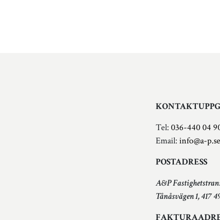
KONTAKTUPPG
Tel:
036-440 04 9
Email:
info@a-p.s
POSTADRESS
A&P Fastighetstran
Tånåsvägen 1, 417 4
FAKTURAADRE