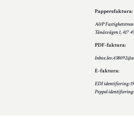
Pappersfaktura:
A&P Fastighetstran
Tånåsvägen 1, 417 4
PDF-faktura:
Inbox.lev.438092@ar
E-faktura:
EDI identifiering: 
Peppol identifierin