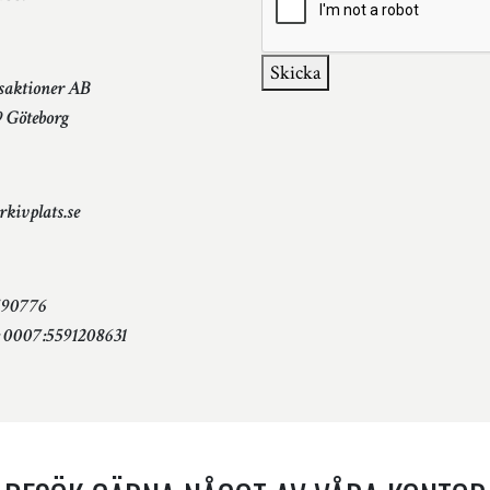
Skicka
saktioner AB
9 Göteborg
kivplats.se
1590776
g: 0007:5591208631