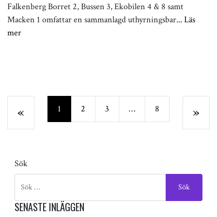
Falkenberg Borret 2, Bussen 3, Ekobilen 4 & 8 samt
Macken 1 omfattar en sammanlagd uthyrningsbar
... Läs
mer
Previous
Ne
«
1
2
3
…
8
»
Sök
SENASTE INLÄGGEN