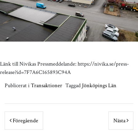
Länk till Nivikas Pressmeddelande: https://nivika.se/press-
release?id=7F7A6C165893C94A
Publicerat i
Transaktioner
Taggad
Jönköpings Län
POST NAVIGATION
Föregående
Nästa