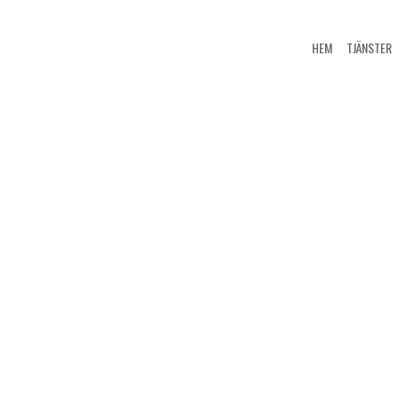
HEM
TJÄNSTER
Swedish Logistic Property (SLP) har förvärvat och 