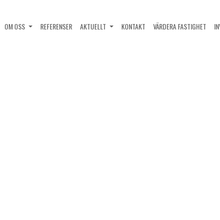
OM OSS
REFERENSER
AKTUELLT
KONTAKT
VÄRDERA FASTIGHET
I
tillträtt fyra strategiskt placerade logistikfastigheter från