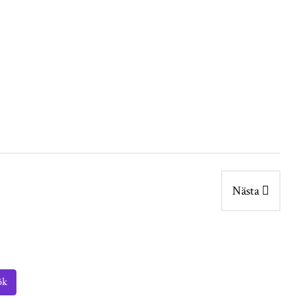
ion om transaktionen i sin helhet, kontakta
Andreas
ar
SLP
.
önköpings Län
Skåne & Blekinge
Nästa