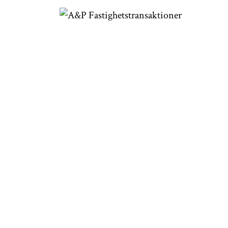
Logistikfastighet i Värnamo
Fastighetsp
Helsingbo