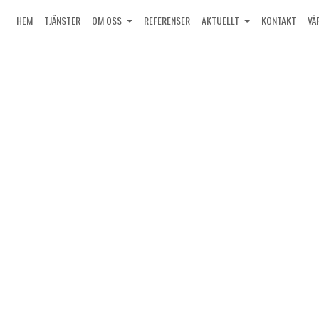
HEM
TJÄNSTER
OM OSS
REFERENSER
AKTUELLT
KONTAKT
VÄ
Två lager- och
logistikfastigheter i Jönköping
ortfölj i Jönköping,
rg och Malmö