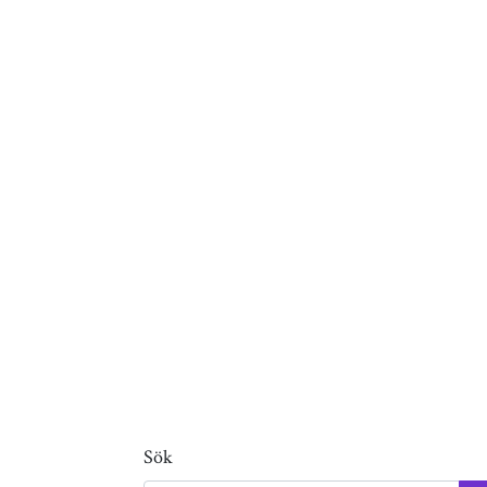
Logistikfastighet på expansivt
område i Borås
Sök