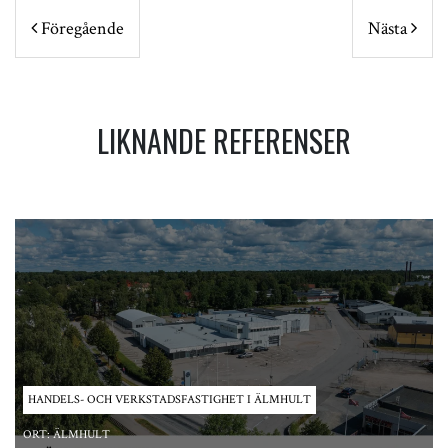
POST NAVIGATION
Föregående
Nästa
LIKNANDE REFERENSER
HANDELS- OCH VERKSTADSFASTIGHET I ÄLMHULT
ORT:
ÄLMHULT