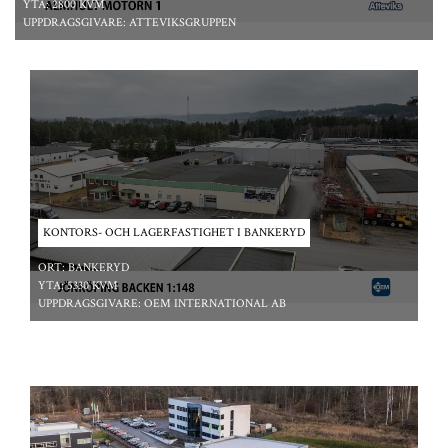
YTA:
2800 KVM
UPPDRAGSGIVARE:
ATTEVIKSGRUPPEN
*/ ?>
KONTORS- OCH LAGERFASTIGHET I BANKERYD
ORT:
BANKERYD
YTA:
5330 KVM
UPPDRAGSGIVARE:
OEM INTERNATIONAL AB
*/ ?>