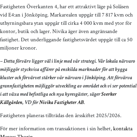
Fastigheten Överkanten 4, har ett attraktivt läge på Solåsen
vid E4:an i Jönköping. Markarealen uppgår till 7 817 kvm och
uthyrningsbara ytan uppgår till cirka 4 000 kvm med ytor för
kontor, butik och lager. Nivika äger även angränsande
fastighet. Det underliggande fastighetsvärdet uppgår till ca 50
miljoner kronor.
– Detta förvärv ligger väl i linje med vår strategi. Vår lokala närvaro
möjliggör styckvisa affärer på enskilda marknader för att bygga
kluster och förvärvet stärker vår närvaro i Jönköping. Att förvärva
grannfastigheten möjliggör utveckling av området och vi ser potential
i att växa med befintliga och nya hyresgäster, säger
Sverker
Källgården
, VD för
Nivika Fastigheter AB
.
Fastigheten planeras tillträdas den årsskiftet 2025/2026.
För mer information om transaktionen i sin helhet,
kontakta
Marcus Thorin