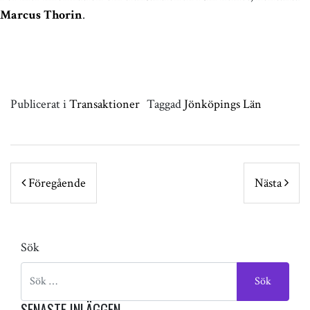
Marcus Thorin
.
Publicerat i
Transaktioner
Taggad
Jönköpings Län
POST NAVIGATION
Föregående
Nästa
Sök
SENASTE INLÄGGEN