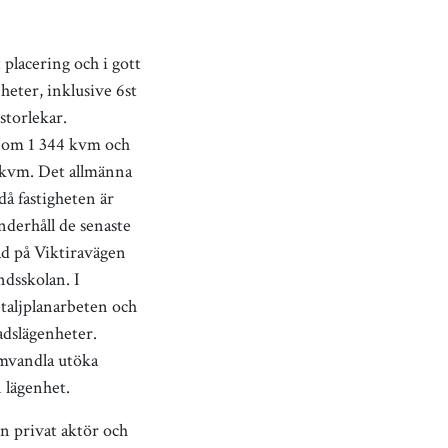
placering och i gott
heter, inklusive 6st
storlekar.
l om 1 344 kvm och
 kvm. Det allmänna
då fastigheten är
derhåll de senaste
ad på Viktiravägen
dsskolan. I
etaljplanarbeten och
adslägenheter.
omvandla utöka
 lägenhet.
en privat aktör och