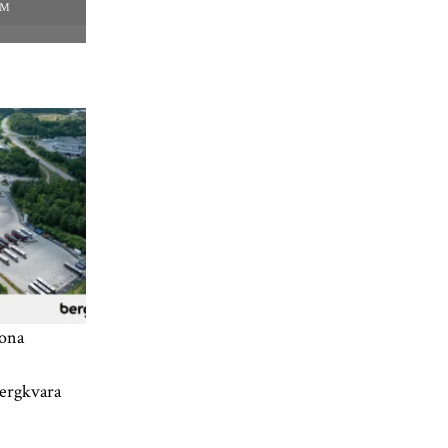
EM
rona
ergkvara