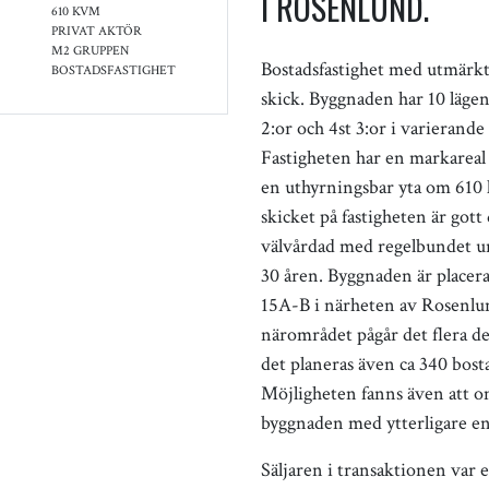
I ROSENLUND.
610 KVM
PRIVAT AKTÖR
M2 GRUPPEN
Bostadsfastighet med utmärkt 
BOSTADSFASTIGHET
skick. Byggnaden har 10 lägen
2:or och 4st 3:or i varierande 
Fastigheten har en markarea
en uthyrningsbar yta om 610
skicket på fastigheten är gott 
välvårdad med regelbundet un
30 åren. Byggnaden är placer
15A-B i närheten av Rosenlun
närområdet pågår det flera d
det planeras även ca 340 bost
Möjligheten fanns även att 
byggnaden med ytterligare en
Säljaren i transaktionen var 