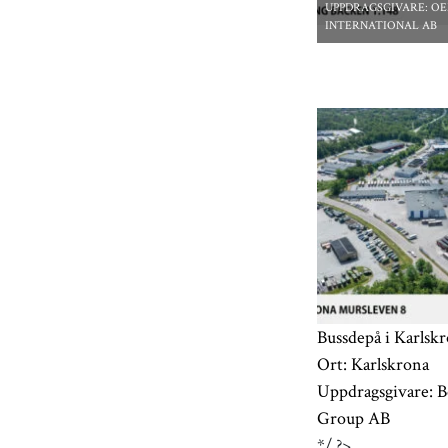
UPPDRAGSGIVARE:
O
INTERNATIONAL AB
*/ ?>
Bussdepå i Karlsk
Ort:
Karlskrona
Uppdragsgivare:
B
Group AB
*/ ?>