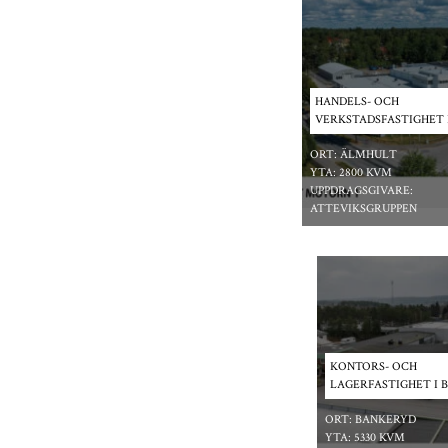
HANDELS- OCH
VERKSTADSFASTIGHET 
ORT:
ÄLMHULT
YTA:
2800 KVM
UPPDRAGSGIVARE:
ATTEVIKSGRUPPEN
*/ ?>
KONTORS- OCH
LAGERFASTIGHET I 
ORT:
BANKERYD
YTA:
5330 KVM