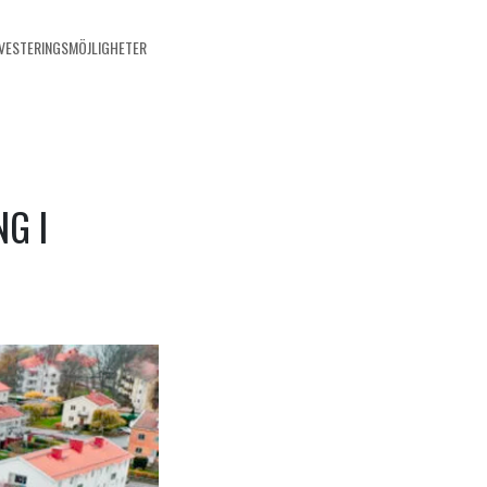
NVESTERINGSMÖJLIGHETER
G I