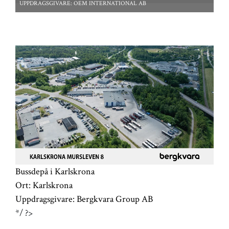
UPPDRAGSGIVARE:
OEM INTERNATIONAL AB
*/ ?>
Bussdepå i Karlskrona
Ort:
Karlskrona
Uppdragsgivare:
Bergkvara Group AB
*/ ?>