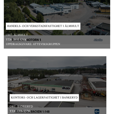
HANDELS- OCH VERKSTADSFASTIGHET I ÄLMHULT
ORT:
ÄLMHULT
YTA:
2800 KVM
UPPDRAGSGIVARE:
ATTEVIKSGRUPPEN
*/ ?>
KONTORS- OCH LAGERFASTIGHET I BANKERYD
ORT:
BANKERYD
YTA:
5330 KVM