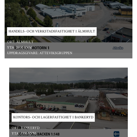
HANDELS- OCH VERKSTADSFASTIGHET I ÄLMHULT
ORT:
ÄLMHULT
YTA:
2800 KVM
UPPDRAGSGIVARE:
ATTEVIKSGRUPPEN
*/ ?>
KONTORS- OCH LAGERFASTIGHET I BANKERYD
ORT:
BANKERYD
YTA:
5330 KVM