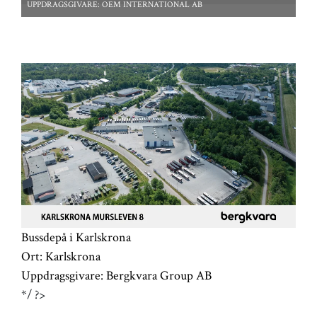
UPPDRAGSGIVARE:
OEM INTERNATIONAL AB
*/ ?>
Bussdepå i Karlskrona
Ort:
Karlskrona
Uppdragsgivare:
Bergkvara Group AB
*/ ?>