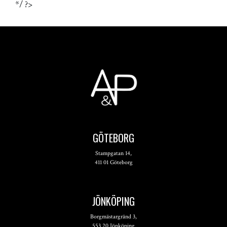
*/ ?>
GÖTEBORG
Stampgatan 14,
411 01 Göteborg
JÖNKÖPING
Borgmästargränd 3,
553 20 Jönköping