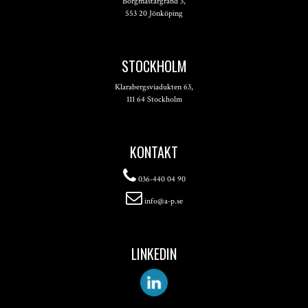
Borgmästargränd 3,
553 20 Jönköping
STOCKHOLM
Klarabergsviadukten 63,
111 64 Stockholm
KONTAKT
036-440 04 90
info@a-p.se
LINKEDIN