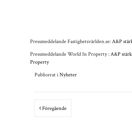
Pressmeddelande Fastighetsvärlden.se:
A&P stär
Pressmeddelande World In Property :
A&P stärk
Property
Publicerat i
Nyheter
POST NAVIGATION
Föregående