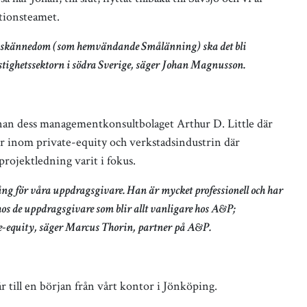
tionsteamet.
onskännedom (som hemvändande Smålänning) ska det bli
stighetssektorn i södra Sverige, säger Johan Magnusson.
an dess managementkonsultbolaget Arthur D. Little där
er inom private-equity och verkstadsindustrin där
projektledning varit i fokus.
ång för våra uppdragsgivare. Han är mycket professionell och har
hos de uppdragsgivare som blir allt vanligare hos A&P;
te-equity, säger Marcus Thorin, partner på A&P.
år till en början från vårt kontor i Jönköping.