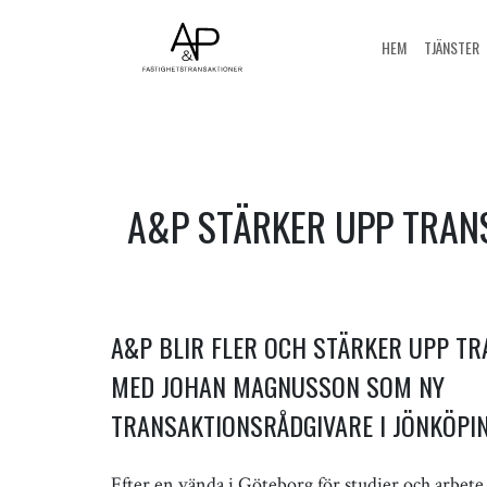
HEM
TJÄNSTER
A&P STÄRKER UPP TRAN
A&P BLIR FLER OCH STÄRKER UPP T
MED JOHAN MAGNUSSON SOM NY
TRANSAKTIONSRÅDGIVARE I JÖNKÖPIN
Efter en vända i Göteborg för studier och arbete så h