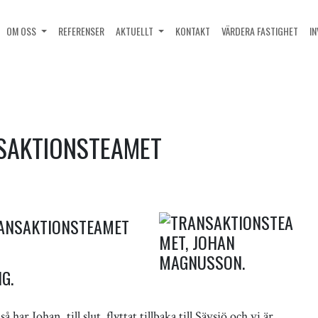
OM OSS
REFERENSER
AKTUELLT
KONTAKT
VÄRDERA FASTIGHET
I
SAKTIONSTEAMET
RANSAKTIONSTEAMET
G.
ar Johan, till slut, flyttat tillbaka till Sävsjö och vi är