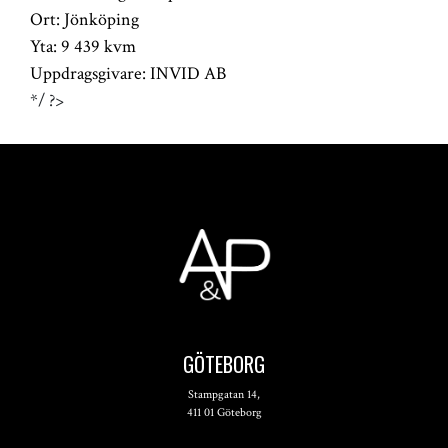
Ort:
Jönköping
Yta:
9 439 kvm
Uppdragsgivare:
INVID AB
*/ ?>
GÖTEBORG
Stampgatan 14,
411 01 Göteborg