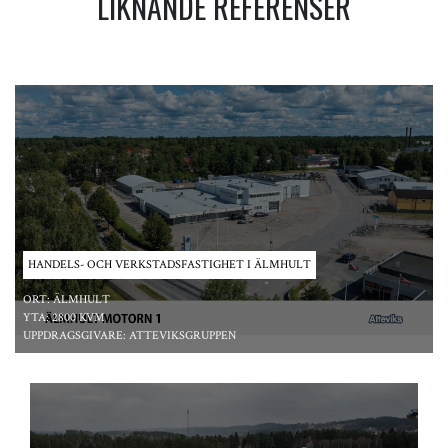
LIKNANDE REFERENSER
HANDELS- OCH VERKSTADSFASTIGHET I ÄLMHULT
ORT:
ÄLMHULT
YTA:
2800 KVM
UPPDRAGSGIVARE:
ATTEVIKSGRUPPEN
*/ ?>