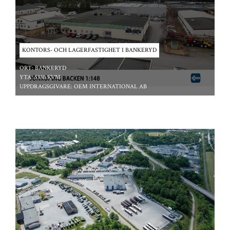
KONTORS- OCH LAGERFASTIGHET I BANKERYD
ORT:
BANKERYD
YTA:
5330 KVM
UPPDRAGSGIVARE:
OEM INTERNATIONAL AB
*/ ?>