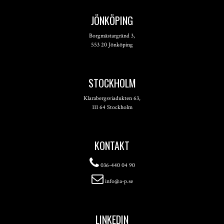
JÖNKÖPING
Borgmästargränd 3,
553 20 Jönköping
STOCKHOLM
Klarabergsviadukten 63,
111 64 Stockholm
KONTAKT
036-440 04 90
info@a-p.se
LINKEDIN