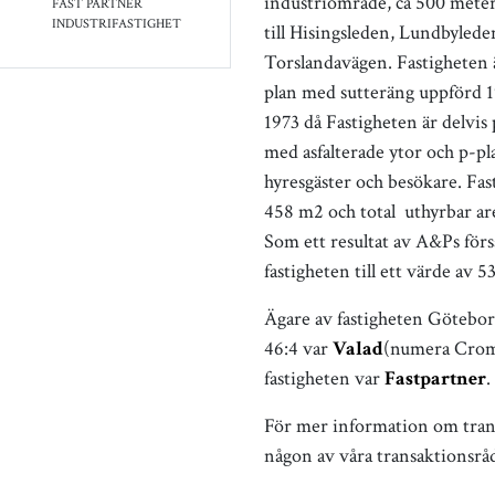
industriområde, ca 500 meter 
FAST PARTNER
INDUSTRIFASTIGHET
till Hisingsleden, Lundbylede
Torslandavägen. Fastigheten ä
plan med sutteräng uppförd 1
1973 då Fastigheten är delvis 
med asfalterade ytor och p-pla
hyresgäster och besökare. Fast
458 m2 och total uthyrbar ar
Som ett resultat av A&Ps förs
fastigheten till ett värde av 5
Ägare av fastigheten Götebo
46:4 var
Valad
(numera Crom
fastigheten var
Fastpartner
.
För mer information om tran
någon av våra transaktionsrå