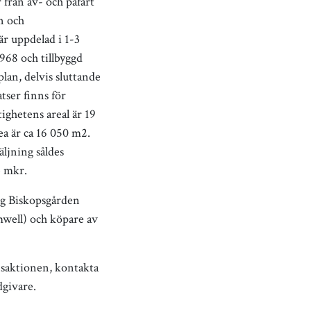
från av- och påfart
n och
r uppdelad i 1-3
968 och tillbyggd
plan, delvis sluttande
tser finns för
ighetens areal är 19
ea är ca 16 050 m2.
äljning såldes
3 mkr.
rg Biskopsgården
well) och köpare av
saktionen, kontakta
dgivare.