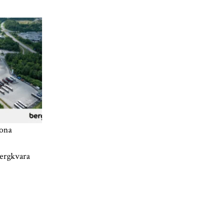
rona
ergkvara