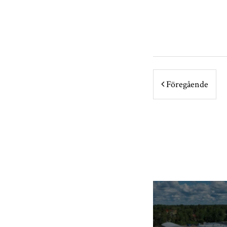
POST NA
Föregående