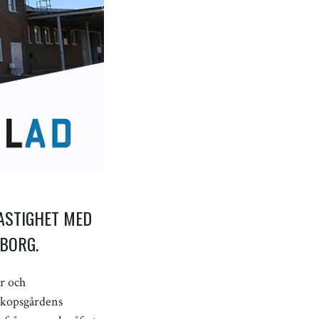
ASTIGHET MED
EBORG.
r och
iskopsgårdens