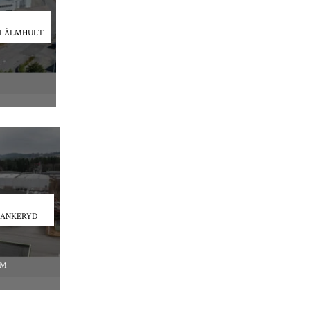
I ÄLMHULT
BANKERYD
EM