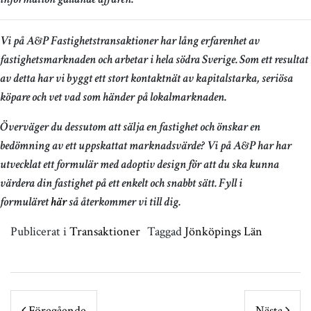
Vi på A&P Fastighetstransaktioner har lång erfarenhet av
fastighetsmarknaden och arbetar i hela södra Sverige. Som ett resultat
av detta har vi byggt ett stort kontaktnät av kapitalstarka, seriösa
köpare och vet vad som händer på lokalmarknaden.
Överväger du dessutom att sälja en fastighet och önskar en
bedömning av ett uppskattat marknadsvärde? Vi på A&P har har
utvecklat ett formulär med adoptiv design för att du ska kunna
värdera din fastighet på ett enkelt och snabbt sätt. Fyll i
formuläret
här
så återkommer vi till dig.
Publicerat i
Transaktioner
Taggad
Jönköpings Län
POST NAVIGATION
Föregående
Nästa