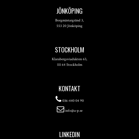
JÖNKÖPING
Borgmästargränd 3,
553 20 Jönköping
STOCKHOLM
Klarabergsviadukten 63,
111 64 Stockholm
KONTAKT
036-440 04 90
info@a-p.se
LINKEDIN