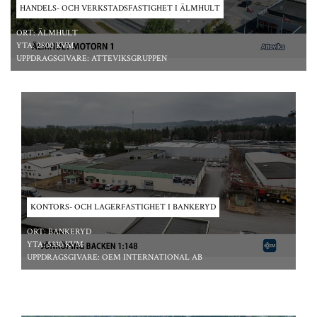
HANDELS- OCH VERKSTADSFASTIGHET I ÄLMHULT
ORT:
ÄLMHULT
YTA:
2800 KVM
UPPDRAGSGIVARE:
ATTEVIKSGRUPPEN
*/ ?>
KONTORS- OCH LAGERFASTIGHET I BANKERYD
ORT:
BANKERYD
YTA:
5330 KVM
UPPDRAGSGIVARE:
OEM INTERNATIONAL AB
*/ ?>